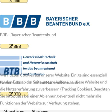
dbb
BBB - Bayerischer Beamtenbund
BBB
Wir nutzen Cookies auf unserer Website. Einige sind essenziell
für den Betrieb der Seite, andere helfen uns, diese Website und
Gewerkschaft Technik und Naturwissenschaft
die Nutzererfahrung zu verbessern (Tracking Cookies). Beachten
BTB
Sie bitte, dass bei einer Ablehnung eventuell nicht mehr alle
Funktionen der Website zur Verfügung stehen.
Akzeptieren
Ablehnen